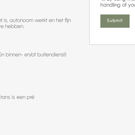
handling of yo
t is, autonoom werkt en het fijn
 te hebben.
in binnen- en/of buitendienst)
rans is een pré