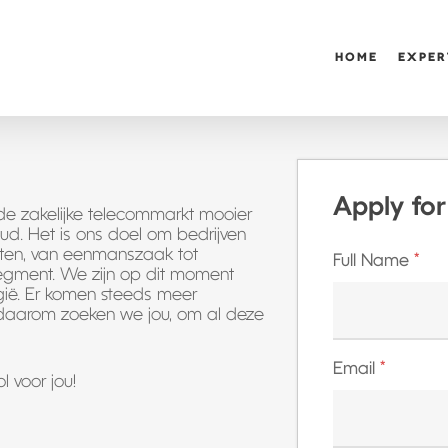
HOME
EXPER
Apply for
 de zakelijke telecommarkt mooier
oud. Het is ons doel om bedrijven
nten, van eenmanszaak tot
Full Name
*
egment. We zijn op dit moment
lgië. Er komen steeds meer
 daarom zoeken we jou, om al deze
Email
*
l voor jou!