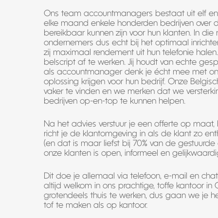
Ons team accountmanagers bestaat uit elf enth
elke maand enkele honderden bedrijven over 
bereikbaar kunnen zijn voor hun klanten. In die r
ondernemers dus echt bij het optimaal inrich
zij maximaal rendement uit hun telefonie halen. 
belscript af te werken. Jij houdt van echte ges
als accountmanager denk je écht mee met onz
oplossing krijgen voor hun bedrijf. Onze Belgi
vaker te vinden en we merken dat we versterki
bedrijven op-en-top te kunnen helpen.
Na het advies verstuur je een offerte op maat
richt je de klantomgeving in als de klant zo ent
(en dat is maar liefst bij 70% van de gestuurde 
onze klanten is open, informeel en gelijkwaardi
Dit doe je allemaal via telefoon, e-mail en chat
altijd welkom in ons prachtige, toffe kantoor i
grotendeels thuis te werken, dus gaan we je h
tof te maken als op kantoor.