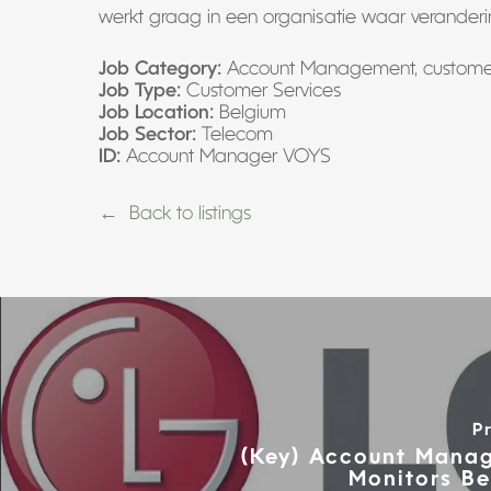
werkt graag in een organisatie waar veranderi
Job Category:
Account Management
custome
Job Type:
Customer Services
Job Location:
Belgium
Job Sector:
Telecom
ID:
Account Manager VOYS
Back to listings
P
(Key) Account Manag
Monitors Be