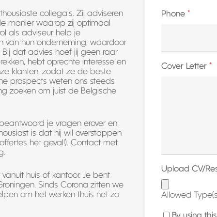
ousiaste collega’s. Zij adviseren
Phone
*
de manier waarop zij optimaal
ol als adviseur help je
ten van hun onderneming, waardoor
Bij dat advies hoef jij geen raar
prekken, hebt oprechte interesse en
Cover Letter
*
e klanten, zodat ze de beste
sche prospects weten ons steeds
ng zoeken om juist de Belgische
, beantwoord je vragen erover en
housiast is dat hij wil overstappen
offertes het geval!). Contact met
g.
Upload CV/R
 vanuit huis of kantoor. Je bent
n Groningen. Sinds Corona zitten we
elpen om het werken thuis net zo
Allowed Type(s)
By using th