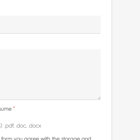
esume
*
: .pdf, .doc, .docx
is form you agree with the storage and