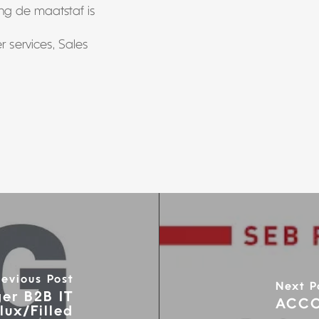
ng de maatstaf is
r services
Sales
revious Post
Next P
er B2B IT
ACCO
lux/Filled