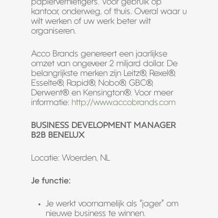
papiervernietigers. Voor gebruik op
kantoor, onderweg, of thuis. Overal waar u
wilt werken of uw werk beter wilt
organiseren.
Acco Brands genereert een jaarlijkse
omzet van ongeveer 2 miljard dollar. De
belangrijkste merken zijn Leitz®, Rexel®,
Esselte®, Rapid®, Nobo®, GBC®,
Derwent® en Kensington®. Voor meer
informatie:
http://www.accobrands.com
BUSINESS DEVELOPMENT MANAGER
B2B BENELUX
Locatie: Woerden, NL
Je functie:
Je werkt voornamelijk als “jager” om
nieuwe business te winnen.