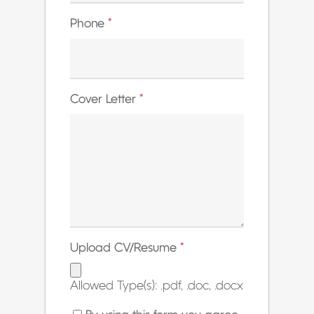
Phone
*
Cover Letter
*
Upload CV/Resume
*
Allowed Type(s): .pdf, .doc, .docx